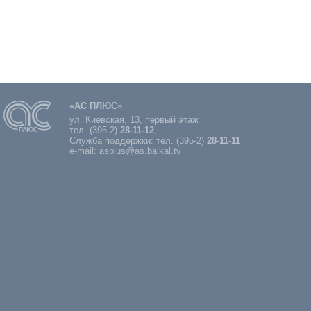
«АС ПЛЮС»
ул. Киевская, 13, первый этаж
тел. (395-2)
28-11-12
,
Служба поддержки: тел. (395-2)
28-11-11
e-mail:
asplus@as.baikal.tv