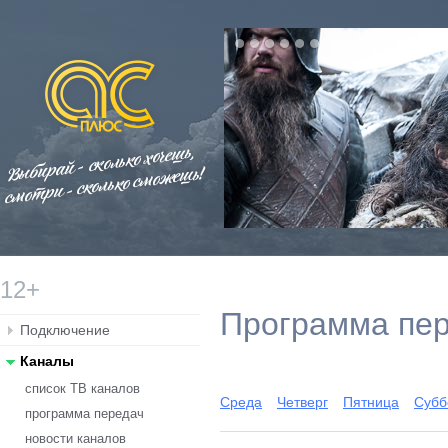
12+
Программа пе
Подключение
Каналы
список ТВ каналов
Среда
Четверг
Пятница
Субб
программа передач
новости каналов