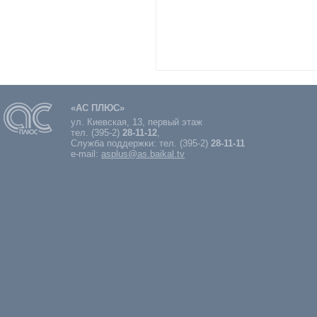
«АС ПЛЮС»
ул. Киевская, 13, первый этаж
тел. (395-2)
28-11-12
,
Служба поддержки: тел. (395-2)
28-11-11
e-mail:
asplus@as.baikal.tv