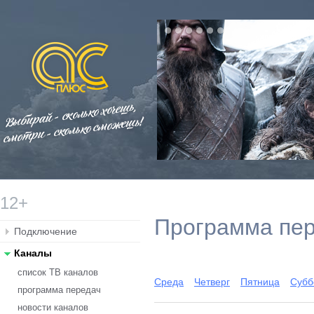
12+
Программа пе
Подключение
Каналы
список ТВ каналов
Среда
Четверг
Пятница
Субб
программа передач
новости каналов